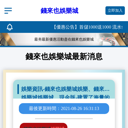
錢來也娛樂城
立即加入
【優惠公告】首儲1000送1000 流水倍率2
最夯最新優惠活動盡在錢來也娛樂城
錢來也娛樂城最新消息
娛樂資訊-錢來也娛樂城娛樂、錢來也
娛樂城娛樂城、現金版-建置了海量的
遊戲平台,不管是真人娛樂、電子遊
最後更新時間：2021-08-26 16:31:13
戲、體育即時賽事，跟豐富的彩票遊
戲