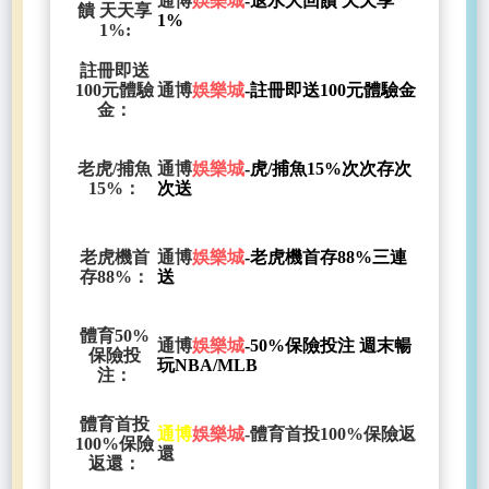
通博
娛樂城
-退水大回饋 天天享
饋 天天享
1%
1%:
註冊即送
100元體驗
通博
娛樂城
-註冊即送100元體驗金
金：
老虎/捕魚
通博
娛樂城
-虎/捕魚15%次次存次
15%：
次送
老虎機首
通博
娛樂城
-老虎機首存88%三連
存88%：
送
體育50%
通博
娛樂城
-50%保險投注 週末暢
保險投
玩NBA/MLB
注：
體育首投
通博
娛樂城
-體育首投100%保險返
100%保險
還
返還：