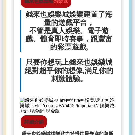
錢來也娛樂城
娛樂城
錢來也娛樂城娛樂建置了海
量的遊戲平台，
不管是真人娛樂、電子遊
戲、體育即時賽事，跟豐富
的彩票遊戲,
只要你想玩上錢來也娛樂城
絕對超乎你的想像,滿足你的
刺激體驗。
詳細介紹
錢來也娛樂城娛樂致力於提供最先進的創新