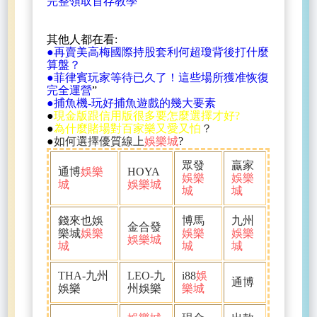
其他人都在看:
●再賣美高梅國際持股套利何超瓊背後打什麼
算盤？
●菲律賓玩家等待已久了！這些場所獲准恢復
完全運營
”
●捕魚機-玩好捕魚遊戲的幾大要素
●
現金版跟信用版很多要怎麼選擇才好?
●
為什麼賭場對百家樂又愛又怕
？
●
如何選擇優質線上
娛樂城
?
眾發
贏家
通博
娛樂
HOYA
娛樂
娛樂
城
娛樂城
城
城
錢來也娛
博馬
九州
金合發
樂城
娛樂
娛樂
娛樂
娛樂城
城
城
城
THA-九州
LEO-九
i88
娛
通博
娛樂
州娛樂
樂城