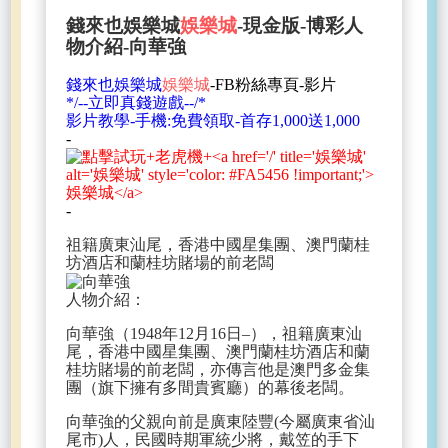
錢來也娛樂城
娛樂城
-現金版-博彩人
物介紹-向華強
錢來也娛樂城
娛樂城
-FB粉絲專頁-影片
*/--立即真錢遊戲--/*
影片教學-手機:免費領取-首存1,000送1,000
-
-
祖籍廣東汕尾，香港中國星集團、澳門蘭桂
坊酒店和蘭桂坊賭場的前老闆
人物介紹：
向華強（1948年12月16日–），祖籍廣東汕
尾，香港中國星集團、澳門蘭桂坊酒店和蘭
桂坊賭場的前老闆，亦傳言他是澳門多金集
團（旗下擁有多間貴賓廳）的幕後老闆。
向華強的父親向前是廣東陸豐(今屬廣東省汕
尾市)人，民國時期軍統少將，戴笠的手下