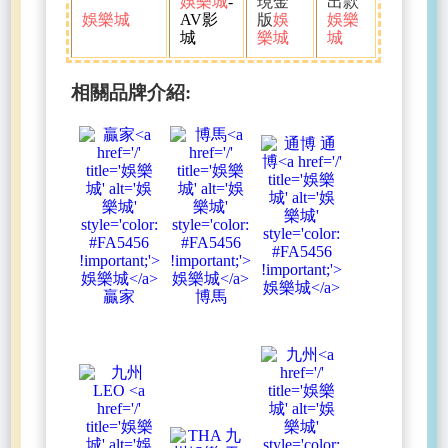
娛樂城
-
現金
出款
娛樂城
AV影
版
娛
娛樂
城
樂城
城
相關品牌介紹: