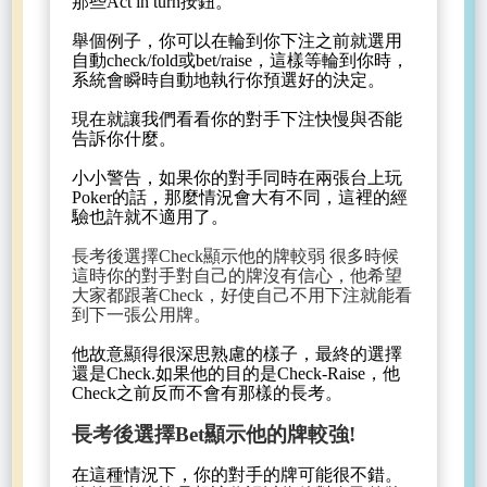
那些Act in turn按鈕。
舉個例子，你可以在輪到你下注之前就選用
自動check/fold或bet/raise，這樣等輪到你時，
系統會瞬時自動地執行你預選好的決定。
現在就讓我們看看你的對手下注快慢與否能
告訴你什麼。
小小警告，如果你的對手同時在兩張台上玩
Poker的話，那麼情況會大有不同，這裡的經
驗也許就不適用了。
長考後選擇Check顯示他的牌較弱 很多時候
這時你的對手對自己的牌沒有信心，他希望
大家都跟著Check，好使自己不用下注就能看
到下一張公用牌。
他故意顯得很深思熟慮的樣子，最終的選擇
還是Check.如果他的目的是Check-Raise，他
Check之前反而不會有那樣的長考。
長考後選擇Bet顯示他的牌較強!
在這種情況下，你的對手的牌可能很不錯。