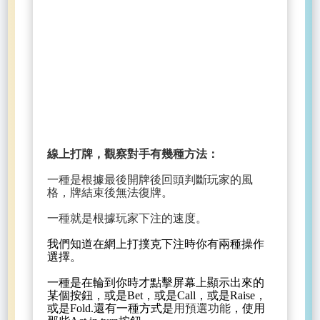
線上打牌，觀察對手有幾種方法：
一種是根據最後開牌後回頭判斷玩家的風
格，牌結束後無法復牌。
一種就是根據玩家下注的速度。
我們知道在網上打撲克下注時你有兩種操作
選擇。
一種是在輪到你時才點擊屏幕上顯示出來的
某個按鈕，或是Bet，或是Call，或是Raise，
或是Fold.還有一種方式是
用預選功能
，使用